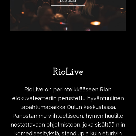
Lue lisää
RioLive
RioLive on perinteikkääseen Rion
elokuvateatteriin perustettu hyväntuulinen
tapahtumapaikka Oulun keskustassa.
Panostamme viihteelliseen, hymyn huulille
nostattavaan ohjelmistoon, joka sisältää niin
komediaesityksiä, stand upia kuin eturivin