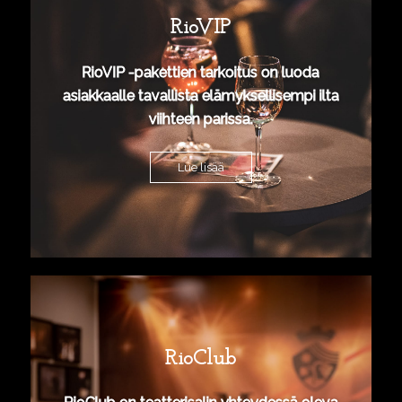
RioVIP
RioVIP -pakettien tarkoitus on luoda
asiakkaalle tavallista elämyksellisempi ilta
viihteen parissa.
Lue lisää
RioClub