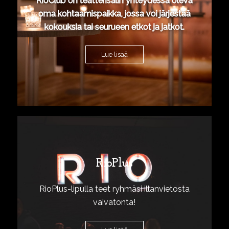
RioClub on teatterisalin yhteydessä oleva
oma kohtaamispaikka, jossa voi järjestää
kokouksia tai seurueen etkot ja jatkot.
Lue lisää
RioPlus
RioPlus-lipulla teet ryhmäsi illanvietosta
vaivatonta!