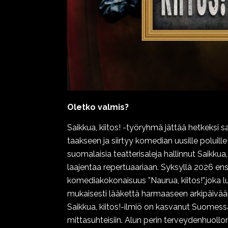
Oletko valmis?
Saikkua, kiitos! -työryhmä jättää hetkeksi s
taakseen ja siirtyy komedian uusille poluil
suomalaisia teatterisaleja hallinnut Saikkua
laajentaa repertuaariaan. Syksyllä 2026 ensi
komediakokonaisuus ”Naurua, kiitos!”,joka 
mukaisesti lääkettä harmaaseen arkipäivää
Saikkua, kiitos!-ilmiö on kasvanut Suome
mittasuhteisiin. Alun perin terveydenhuollo