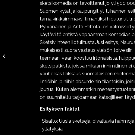
sketsikomedia on tavoittanut jo yli 500 000
Suomen kylät ja kaupungit yli tuhannen esi
tämä kirkkaimmaksi timantiksi hioutunut trio
Pylvänäinen ja Antti Peltola–on valmissiirt
käytäviltä entistä vapaamman komedian pari
Sketsiviihteen ilotulitustaUusi esitys, Nauru
mukaisesti suora vastaus yleisön toiveisiin.
Naurua, kiitos!
teemaan, vaan koostuu irtonaisista, huippuu
sketsipätkistä, joissa mikään inhimillinen ei 
vauhdikas leikkaus suomalaiseen mielenm
ilmiöihin ja niihin absurdeihin tilanteisiin, jo
joutua. Kuten aiemmatkin menestystuotann
on suunniteltu tarjoamaan katsojilleen täydel
Esityksen faktat
:
Sisältö: Uusia sketsejä, oivaltavia hahmoja j
yllätyksiä.