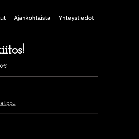
lut
Ajankohtaista
Yhteystiedot
itos!
60€
a lippu