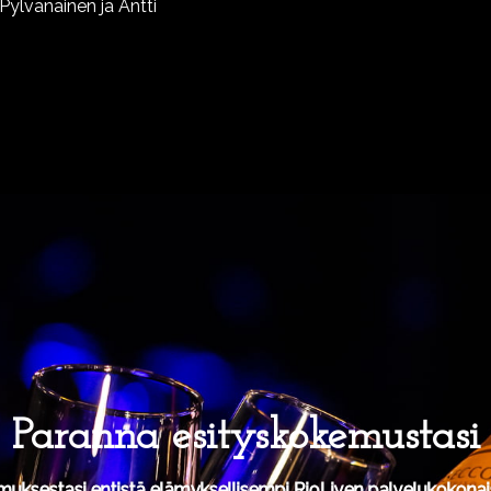
e Pylvänäinen ja Antti
Paranna esityskokemustasi
muksestasi entistä elämyksellisempi RioLiven palvelukokonais