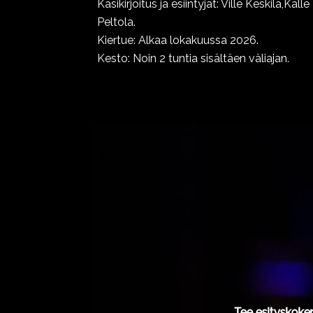
Käsikirjoitus ja esiintyjät: Ville Keskilä,Kall
Peltola.
Kiertue: Alkaa lokakuussa 2026.
Kesto: Noin 2 tuntia sisältäen väliajan.
Tee esityskoke