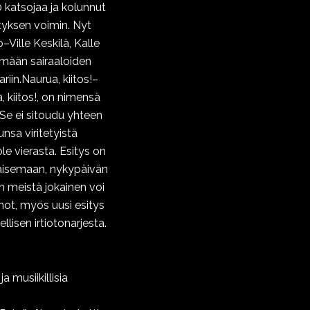
 katsojaa ja kolunnut
tyksen voimin. Nyt
–Ville Keskilä, Kalle
ymään sairaaloiden
in.Naurua, kiitos!–
a, kiitos!, on nimensä
 Se ei sitoudu yhteen
nsa viritetyistä
ole vierasta. Esitys on
aisemaan, nykypäivän
ihin meistä jokainen voi
ot, myös uusi esitys
lisen irtiotonarjesta.
a musiikillisia