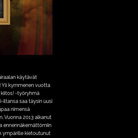
airaalan käytävät
le! Yli kymmenen vuotta
, kiitos! -työryhmä
-iltansa saa täysin uusi
lupaa nimensä
n. Vuonna 2013 alkanut
ssa ennennäkemättömiin
n ympärille kietoutunut