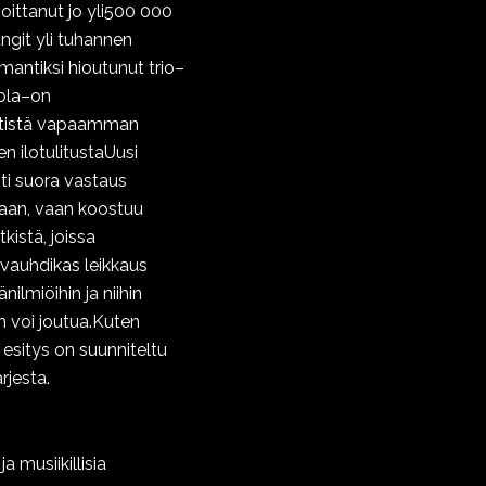
oittanut jo yli500 000
ngit yli tuhannen
mantiksi hioutunut trio–
tola–on
entistä vapaamman
en ilotulitustaUusi
sti suora vastaus
maan, vaan koostuu
tkistä, joissa
n vauhdikas leikkaus
lmiöihin ja niihin
en voi joutua.Kuten
sitys on suunniteltu
rjesta.
a musiikillisia