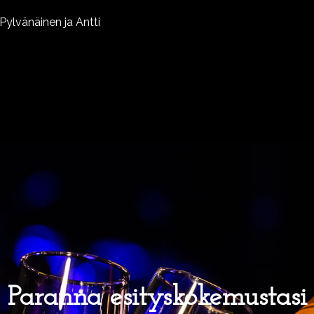
e Pylvänäinen ja Antti
Paranna esityskokemustasi