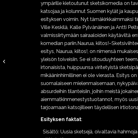
ympärille kietoutunut sketsikomedia on tav
katsojaa ja kolunnut Suomen kylät ja kaupu
esityksen voimin. Nyt tämäkirkkaimmaksi ti
Ville Keskilä, Kalle Pylvänäinen ja Antti Pel
valmissiirtymään sairaaloiden käytäviltä 
komedian pariin.Naurua, kiitos!–Sketsiviihte
esitys, Naurua, kiitos!, on nimensä mukaise
Jukka Rasila-
yleisön toiveisiin. Se ei sitouduyhteen tee
Henkilökohtaista
irtonaisista, huippuunsa viritetyistä sketsipä
mikääninhimillinen ei ole vierasta. Esitys o
suomalaiseen mielenmaisemaan, nykypäiväni
absurdeihin tilanteisiin, joihin meistä jokain
aiemmatkinmenestystuotannot, myös uusi e
tarjoamaan katsojilleen täydellisen irtiotona
Esityksen faktat
:
Sisältö: Uusia sketsejä, oivaltavia hahmoja j