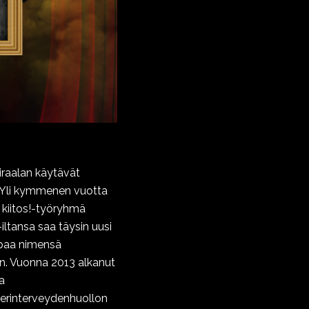
airaalan käytävät
le!Yli kymmenen vuotta
, kiitos!-työryhmä
iltansa saa täysin uusi
upaa nimensä
n. Vuonna 2013 alkanut
a
perinterveydenhuollon