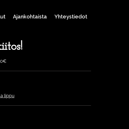
lut
Ajankohtaista
Yhteystiedot
itos!
60€
a lippu