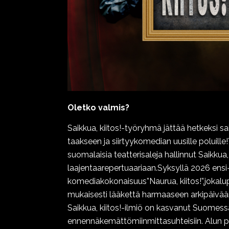
Oletko valmis?
Saikkua, kiitos!-työryhmä jättää hetkeksi s
taakseen ja siirtyykomedian uusille poluil
suomalaisia teatterisaleja hallinnut Saikkua
laajentaarepertuaariaan.Syksyllä 2026 ensi-
komediakokonaisuus”Naurua, kiitos!”,jokal
mukaisesti lääkettä harmaaseen arkipäivää
Saikkua, kiitos!-ilmiö on kasvanut Suomess
ennennäkemättömiinmittasuhteisiin. Alun 