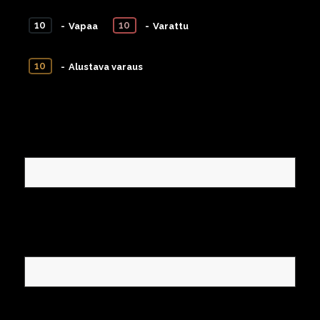
10
10
-
Vapaa
-
Varattu
10
-
Alustava varaus
Etunimi*
Sukunimi*