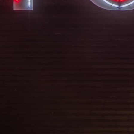
Kokouspalvel
Kokous tulossa? Meillä on siihen
juuri sopiva tilat!