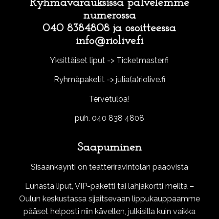
Ryhmävarauksissa palvelemme
numerossa
040 8384808 ja osoitteessa
info@riolive.fi
Yksittäiset liput -> Ticketmaster.fi
Ryhmäpaketit -> julia(a)riolive.fi
Tervetuloa!
puh. 040 838 4808
Saapuminen
Sisäänkäynti on teatteriravintolan pääovista
Lunasta liput, VIP-paketti tai lahjakortti meiltä –
Oulun keskustassa sijaitsevaan lippukauppaamme
pääset helposti niin kävellen, julkisilla kuin vaikka