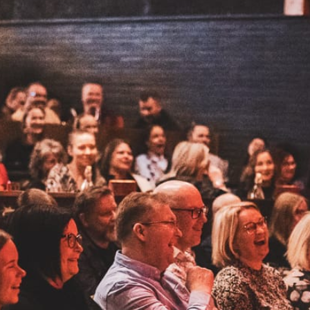
RioLiven
lipunmyynti