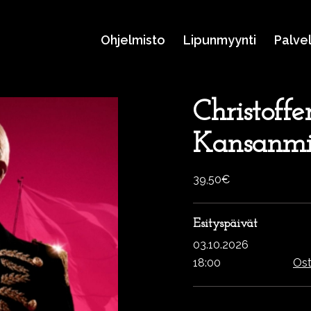
Ohjelmisto
Lipunmyynti
Palve
Christoff
Kansanmi
39,50€
Esityspäivät
03.10.2026
18:00
Ost