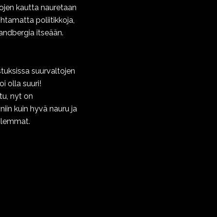
mojen kautta nauretaan
htamatta poliitikkoja,
randbergia itseään.
stuksissa suurvaltojen
i olla suuri!
tu, nyt on
iin kuin hyvä nauru ja
molemmat.