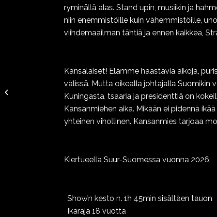
ryminällä alas. Stand upin, musiikin ja hah
niin enemmistöille kuin vähemmistöille, uno
viihdemaailman tähtiä ja ennen kaikkea, St
Kansalaiset! Elämme haastavia aikoja, puri
välissä. Mutta oikealla johtajalla Suomikin vo
Naurua, kiitos!
Kuningasta, tsaaria ja presidenttiä on kokeil
Kansanmiehen aika. Mikään ei pidennä ikää n
yhteinen vihollinen. Kansanmies tarjoaa 
Kiertueella Suur-Suomessa vuonna 2026.
Show’n kesto n. 1h 45min sisältäen tauon
Ikäraja 18 vuotta