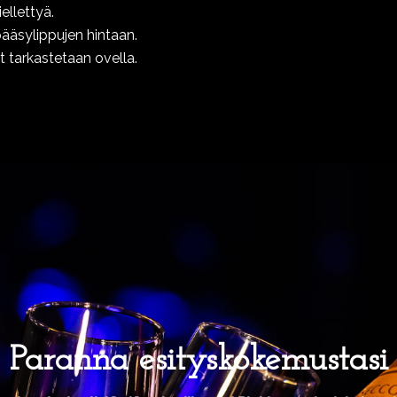
ellettyä.
pääsylippujen hintaan.
et tarkastetaan ovella.
Paranna esityskokemustasi