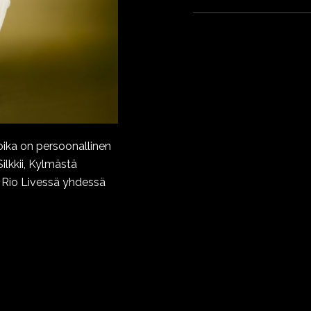
oika on persoonallinen
Silkkii, Kylmästä
yy Rio Livessä yhdessä