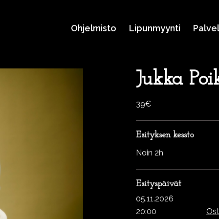
Ohjelmisto
Lipunmyynti
Palve
Jukka Poi
39€
Esityksen kessto
Noin 2h
Esityspäivät
05.11.2026
20:00
Ost