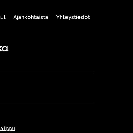
lut
Ajankohtaista
Yhteystiedot
ka
a lippu