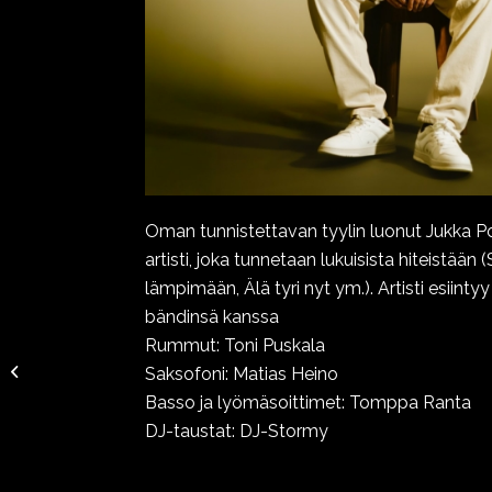
Oman tunnistettavan tyylin luonut Jukka P
artisti, joka tunnetaan lukuisista hiteistään (
lämpimään, Älä tyri nyt ym.). Artisti esiint
bändinsä kanssa
Rummut: Toni Puskala
Christoffer Strandberg
Saksofoni: Matias Heino
– Kansanmies
Basso ja lyömäsoittimet: Tomppa Ranta
DJ-taustat: DJ-Stormy