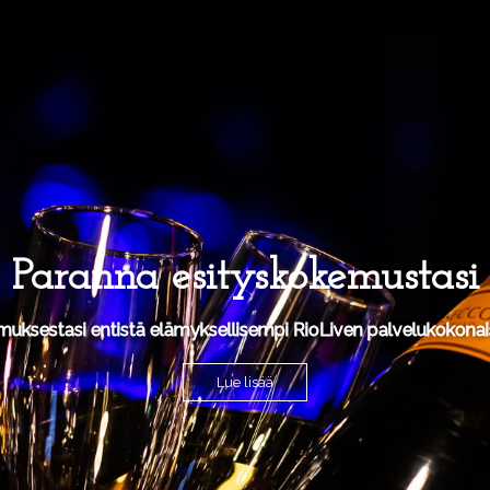
Paranna esityskokemustasi
muksestasi entistä elämyksellisempi RioLiven palvelukokonais
Lue lisää