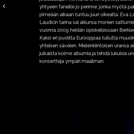
with Queen: Freddie
yhtyeen faneille jo perinne, jonka myötä pa
Mercury 80v.
pimeään aikaan tuntuu juuri oikealta. Eva 
Juhlakiertue
Laudicin tarina sai alkunsa monien sattumi
vuonna 2009 heidän opiskellessaan Berklee
Kaksi eri puolilta Eurooppaa tullutta muusi
yhteisen sävelen. Mielenkiintoisen uransa a
julkaista kolme albumia ja tehdä lukuisia 
konsertteja ympäri maailman.