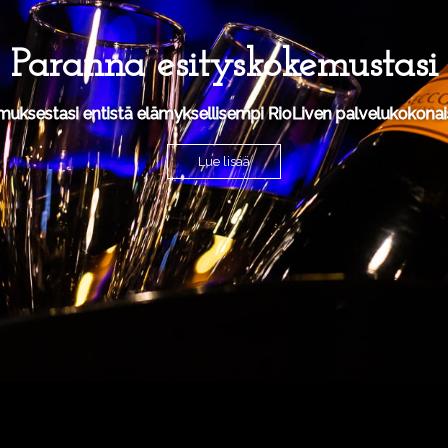
Paranna esityskokemustasi
muksestasi entistä elämyksellisempi RioLiven palvelukokonais
Lue lisää