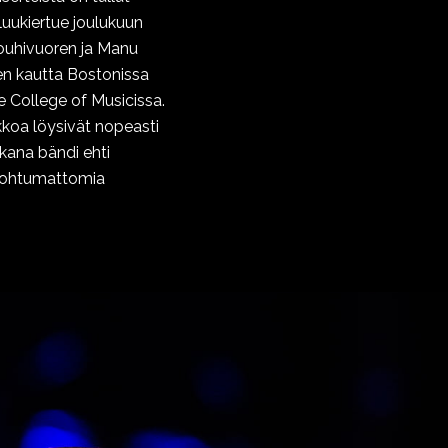
luukiertue joulukuun
Louhivuoren ja Manu
en kautta Bostonissa
 College of Musicissa.
kkoa löysivät nopeasti
ikana bändi ehti
unohtumattomia