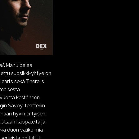
va&Manu palaa
ettu suosikki-yhtye on
earts sekä There is
imaisesta
 vuotta kestäneen,
gin Savoy-teatteriin
ään hyvin erityisen
ullaan kappaleita ja
ekä duon valikoimia
serteista on tullut