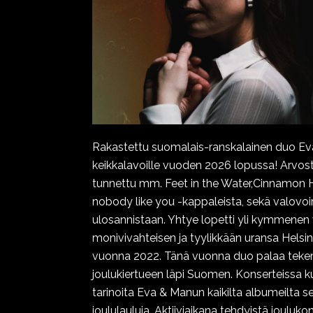
Rakastettu suomalais-ranskalainen duo E
keikkalavoille vuoden 2026 lopussa! Arvost
tunnettu mm. Feet in the Water,Cinnamon H
nobody like you -kappaleista, sekä valovo
ulosannistaan. Yhtye lopetti yli kymmenen
monivivahteisen ja tyylikkään uransa Helsin
vuonna 2022. Tänä vuonna duo palaa tekem
joulukiertueen läpi Suomen. Konserteissa ku
tarinoita Eva & Manun kaikilta albumeilta s
The Miracle – A Night
joululauluja. Aktiiviaikana tehdyistä joulukon