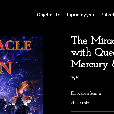
Ohjelmisto
Lipunmyynti
Palve
The Mira
with Quee
Mercury 8
39€
Esityksen kessto
2h 30 min