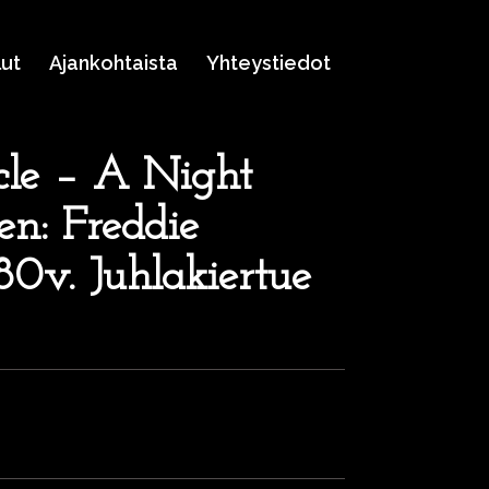
lut
Ajankohtaista
Yhteystiedot
cle – A Night
n: Freddie
0v. Juhlakiertue