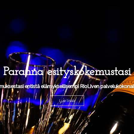
Paranna esityskokemustasi
muksestasi entistä elämyksellisempi RioLiven palvelukokonais
Lue lisää