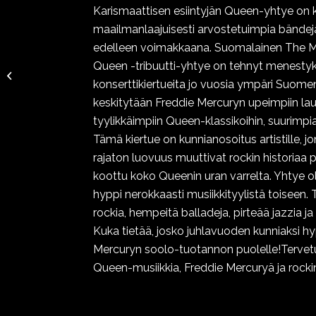
Karismaattisen esiintyjän Queen-yhtye on k
maailmanlaajuisesti arvostetuimpia bändejä
edelleen voimakkaana. Suomalainen The Mir
Queen -tribuutti-yhtye on tehnyt menesty
MINUN MERENI, MITT
konserttikiertueita jo vuosia ympäri Suomen.
HAV, MY SEA
keskitytään Freddie Mercuryn upeimpiin laul
tyylikkäimpiin Queen-klassikoihin, suurimpi
Tämä kiertue on kunnianosoitus artistille, jo
rajaton luovuus muuttivat rockin historiaa p
koottu koko Queenin uran varrelta. Yhtye oli 
hyppi nerokkaasti musiikkityylistä toiseen. 
rockia, hempeitä balladeja, pirteää jazzia ja s
Kuka tietää, josko juhlavuoden kunniaksi 
Mercuryn soolo-tuotannon puolelle!Terve
Queen-musiikkia, Freddie Mercuryä ja rockin 