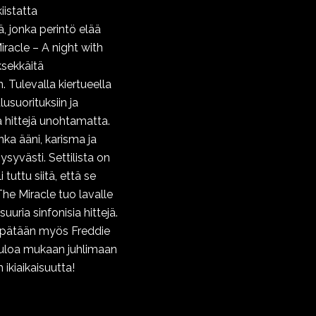
iistatta
, jonka perintö elää
acle – A night with
ksekkäitä
 Tulevalla kiertueella
usuorituksiin ja
a hittejä unohtamatta.
nka ääni, karisma ja
ysyvästi. Settilista on
tuttu siitä, että se
The Miracle tuo lavalle
uuria sinfonisia hittejä.
hypätään myös Freddie
tuloa mukaan juhlimaan
ikiaikaisuutta!