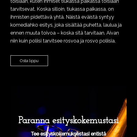
toisiaan, kuten ihmiset tiukassa paikassa toisiaan
tarvitsevat. Koska silloin, tiukassa paikassa, on
ihmisten pidettävä yhtä. Näistä eväistä syntyy
komediahko esitys, joka sisältää puhetta, laulua ja
ennen muuta toivoa – koska sitä tarvitaan. Aivan
niin kuin poliisi tarvitsee rosvoa ja rosvo poliisia.
Osta lippu
Paranna esityskokemustasi
Tee esityskokemuksestasi entistä