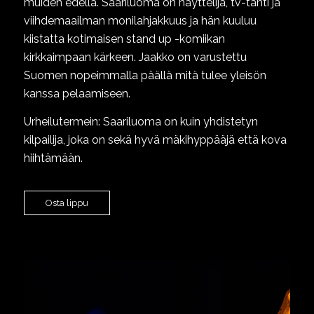
muiden edellä. Saariluoma on näyttelijä, tv-tähti ja
viihdemaailman monilahjakkuus ja hän kuuluu
kiistatta kotimaisen stand up -komiikan
kirkkaimpaan kärkeen. Jaakko on varustettu
Suomen nopeimmalla päällä mitä tulee yleisön
kanssa pelaamiseen.
Urheilutermein: Saariluoma on kuin yhdistetyn
kilpailija, joka on sekä hyvä mäkihyppääjä että kova
hiihtämään.
Osta lippu