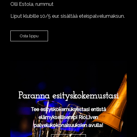
Olli Estola, rummut
Liput klubille 10/5 eur. sisältää eteispalvelumaksun.
Osta lippu
Paranna esityskokemustasi
Tee esityskokemuksestasi entistä
elämyksellisempi RioLiven
palvelukokonaisuuksien avulla!