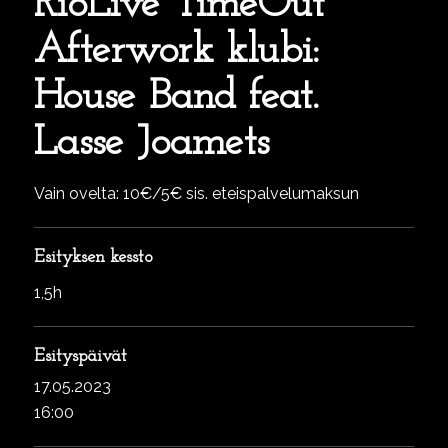
RioLive TimeOut
Afterwork klubi:
House Band feat.
Lasse Joamets
Vain ovelta: 10€/5€ sis. eteispalvelumaksun
Esityksen kessto
1,5h
Esityspäivät
17.05.2023
16:00