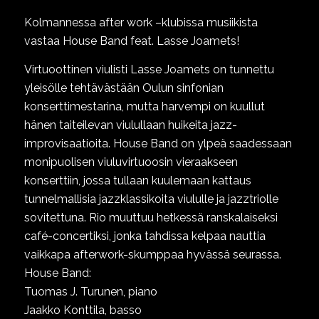
Kolmannessa after work –klubissa musiikista
vastaa House Band feat. Lasse Joamets!
Virtuoottinen viulisti Lasse Joamets on tunnettu
yleisölle tehtävästään Oulun sinfonian
konserttimestarina, mutta harvempi on kuullut
hänen taiteilevan viulullaan huikeita jazz-
improvisaatioita. House Band on ylpeä saadessaan
monipuolisen viuluvirtuoosin vieraakseen
konserttiin, jossa tullaan kuulemaan kattaus
tunnelmallisia jazzklassikoita viululle ja jazztriolle
sovitettuna. Rio muuttuu hetkessä ranskalaiseksi
café-concertiksi, jonka tahdissa kelpaa nauttia
vaikkapa afterwork-skumppaa hyvässä seurassa.
House Band:
Tuomas J. Turunen, piano
Jaakko Konttila, basso