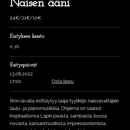
Naisen ääni
24€/21€/10€
Esityksen kessto
n. 1h
Esityspäivät
13.08.2022
17:00
Osta lippu
Rion lavalla esittäytyy laaja tyylikirjo naissäveltäjien
laulu- ja pianomusiikkia. Ohjelma on saanut
inspiraationsa Lapin joiuista, sambasta, bossa
novasta, kansanmusiikista, impressionismista,