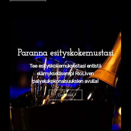
Paranna esityskokemustasi
Tee esityskokemuksestasi entistä
elämyksellisempi RioLiven
palvelukokonaisuuksien avulla!
Lue lisää