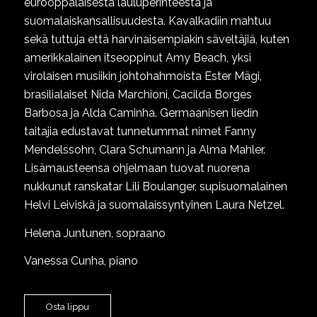
eurooppalaisesta lauluperinteestä ja
suomalaiskansallisuudesta. Kavalkadiin mahtuu
sekä tuttuja että harvinaisempiakin säveltäjiä, kuten
amerikkalainen itseoppinut Amy Beach, yksi
virolaisen musiikin johtohahmoista Ester Mägi,
brasilialaiset Nida Marchioni, Cacilda Borges
Barbosa ja Alda Caminha. Germaanisen liedin
taitajia edustavat tunnetummat nimet Fanny
Mendelssohn, Clara Schumann ja Alma Mahler.
Lisämausteensa ohjelmaan tuovat nuorena
nukkunut ranskatar Lili Boulanger, supisuomalainen
Helvi Leiviskä ja suomalaissyntyinen Laura Netzel.
Helena Juntunen, sopraano
Vanessa Cunha, piano
Osta lippu