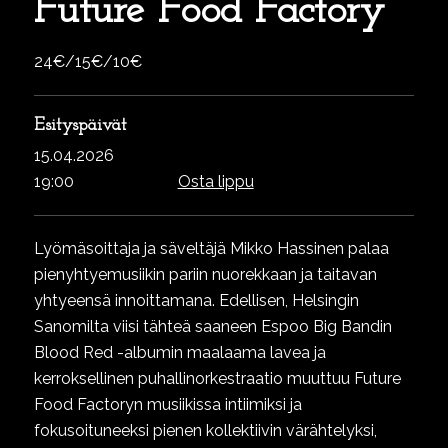
Future Food Factory
24€/15€/10€
Esityspäivät
15.04.2026
19:00
Osta lippu
Lyömäsoittaja ja säveltäjä Mikko Hassinen palaa
pienyhtyemusiikin pariin nuorekkaan ja taitavan
yhtyeensä innoittamana. Edellisen, Helsingin
Sanomilta viisi tähteä saaneen Espoo Big Bandin
Blood Red -albumin maalaama lavea ja
kerroksellinen puhallinorkestraatio muuttuu Future
Food Factoryn musiikissa intiimiksi ja
fokusoituneeksi pienen kollektiivin värähtelyksi,