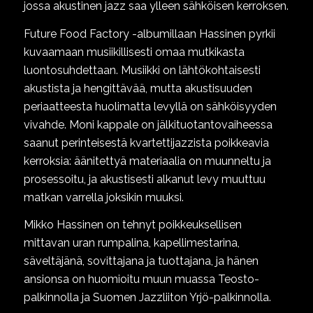
jossa akustinen jazz saa ylleen sähköisen kerroksen.
Future Food Factory -albumillaan Hassinen pyrkii
kuvaamaan musiikillisesti omaa mutkikasta
luontosuhdettaan. Musiikki on lähtökohtaisesti
akustista ja hengittävää, mutta akustisuuden
periaatteesta huolimatta levyllä on sähköisyyden
vivahde. Moni kappale on jälkituotantovaiheessa
saanut perinteisestä kvartettijazzista poikkeavia
kerroksia: äänitettyä materiaalia on muunneltu ja
prosessoitu, ja akustisesti alkanut levy muuttuu
matkan varrella joksikin muuksi.
Mikko Hassinen on tehnyt poikkeuksellisen
mittavan uran rumpalina, kapellimestarina,
säveltäjänä, sovittajana ja tuottajana, ja hänen
ansionsa on huomioitu muun muassa Teosto-
palkinnolla ja Suomen Jazzliiton Yrjö-palkinnolla.