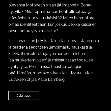
olevansa Motonetin sijaan jättimarketin Bona-
hyllyllä? Mitä tapahtuu, kun kontrolli katoaa ja
elämänhallinta valuu käsistä? Miten hahmottaa
omaa identiteettiään, kun joskus pelkkä kalsarien
pesu tuntuu ylivoimaiselta?
Ilari Johansson ja Mika Räinä tarjoilevat stand upia
ja teatteria sekoittaen lämpimästi, hauskasti ja
kaikkia ihmisoletettuja ymmärtäen miehen
”sairauskertomuksen” ja miesflunssan todellisia
syntysyitä. Miesflunssa haastaa katsojan
päättämään, montako viivaa testitikkuun tulee.
Esityksen ohjaa Kalle Lamberg
Osta lippu