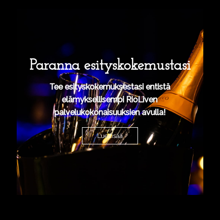
Paranna esityskokemustasi
Tee esityskokemuksestasi entistä
elämyksellisempi RioLiven
palvelukokonaisuuksien avulla!
Lue lisää