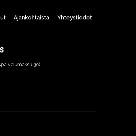
lut
Ajankohtaista
Yhteystiedot
s
ispalvelumaksu 3e)