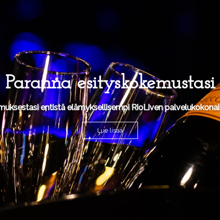
Paranna esityskokemustasi
muksestasi entistä elämyksellisempi RioLiven palvelukokonais
Lue lisää