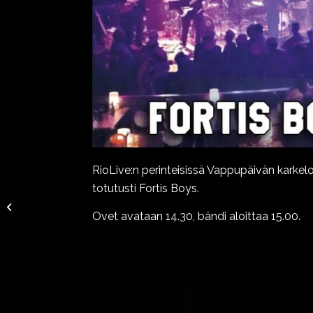
RioLive:n perinteisissä Vappupäivän karkel
totutusti Fortis Boys.
Jukka Puotila Show
Ovet avataan 14.30, bändi aloittaa 15.00.