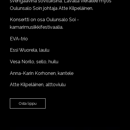
svengaavina sovituksina. Lavalla vierailee myös
Oulunsalo Soin johtaja Atte Kilpeläinen.
Konsertti on osa Oulunsalo Soi -
kamarimusiikkifestivaalia.
EVA-trio
Essi Wuorela, laulu
Vesa Norilo, sello, huilu
Anna-Karin Korhonen, kantele
Atte Kilpeläinen, alttoviulu
Osta lippu