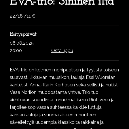
EVA-trio: Sininen ilta
22/18 /11 €
Esityspäivät
08.08.2025
20:00
Osta lippu
EVA-trio on kolmen monipuolisen ja tyylistä toiseen
sulavasti liikkuvan muusikon, laulaja Essi Wuorelan,
kantelisti Anna-Karin Korhosen sekä sellisti ja huilisti
Vesa Norilon muodostama yhtye. Trio tuo
kiehtovan soundinsa tunnelmalliseen RioLiveen ja
tarjoilee sopivassa suhteessa kaikille tuttuja
kansanlauluja ja suomalaiseen runouteen
sävellettyjä uudempia klassikoita raikkaina ja