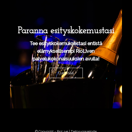
Paranna esityskokemustasi
Tee esityskokemuksestasi entistä
elämyksellisempi RioLiven
palvelukokonaisuuksien avulla!
Lue lisää
© Copyright - RioLive |
Tietosuojaseloste