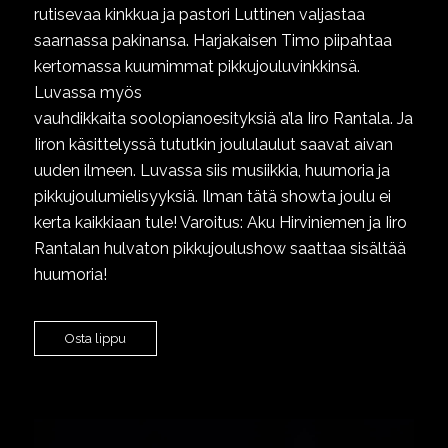
rutisevaa kinkkua ja pastori Luttinen valjastaa
saarnassa pakinansa. Harjakaisen Timo piipahtaa
kertomassa kuumimmat pikkujouluvinkkinsä.
Luvassa myös
vauhdikkaita soolopianoesityksiä a’la Iiro Rantala. Ja
Iiron käsittelyssä tututkin joululaulut saavat aivan
uuden ilmeen. Luvassa siis musiikkia, huumoria ja
pikkujoulumielisyyksiä. Ilman tätä showta joulu ei
kerta kaikkiaan tule! Varoitus: Aku Hirviniemen ja Iiro
Rantalan hulvaton pikkujoulushow saattaa sisältää
huumoria!
Osta lippu