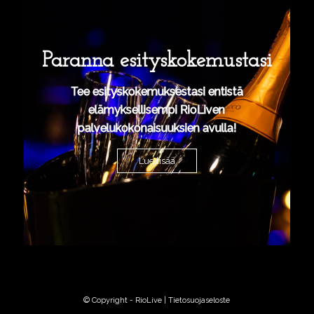
Paranna esityskokemustasi
Tee esityskokemuksestasi entistä
elämyksellisempi RioLiven
palvelukokonaisuuksien avulla!
Lue lisää
© Copyright - RioLive |
Tietosuojaseloste